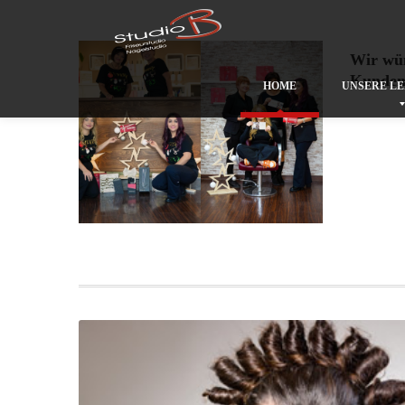
Wir wün
Kunden 
HOME
UNSERE
LE