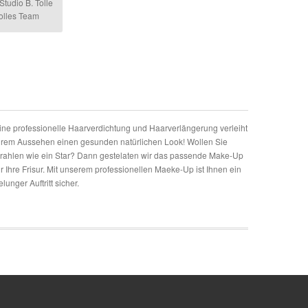
tudio B. Tolle
olles Team
ine professionelle Haarverdichtung und Haarverlängerung verleiht
hrem Aussehen einen gesunden natürlichen Look! Wollen Sie
trahlen wie ein Star? Dann gestelaten wir das passende Make-Up
ür Ihre Frisur. Mit unserem professionellen Maeke-Up ist Ihnen ein
elunger Auftritt sicher.