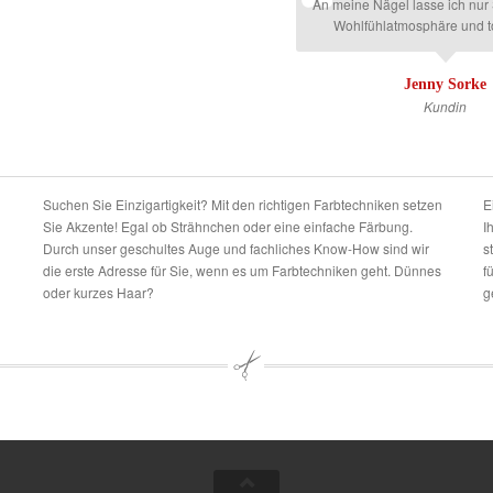
An meine Nägel lasse ich nur S
Wohlfühlatmosphäre und t
Jenny Sorke
Kundin
Suchen Sie Einzigartigkeit? Mit den richtigen Farbtechniken setzen
E
Sie Akzente! Egal ob Strähnchen oder eine einfache Färbung.
I
Durch unser geschultes Auge und fachliches Know-How sind wir
s
die erste Adresse für Sie, wenn es um Farbtechniken geht. Dünnes
f
oder kurzes Haar?
g