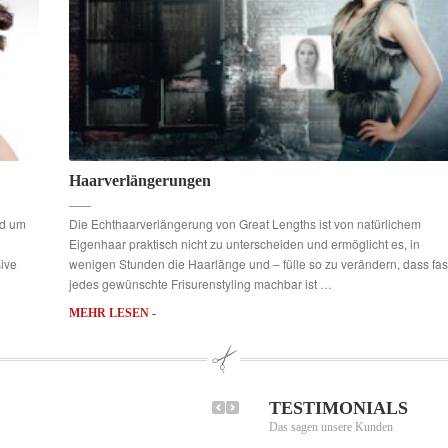
Haarverlängerungen
nd um
Die Echthaarverlängerung von Great Lengths ist von natürlichem
Eigenhaar praktisch nicht zu unterscheiden und ermöglicht es, in
sive
wenigen Stunden die Haarlänge und – fülle so zu verändern, dass fas
jedes gewünschte Frisurenstyling machbar ist …
MEHR LESEN -
TESTIMONIALS
Das sagen unsere Kunden