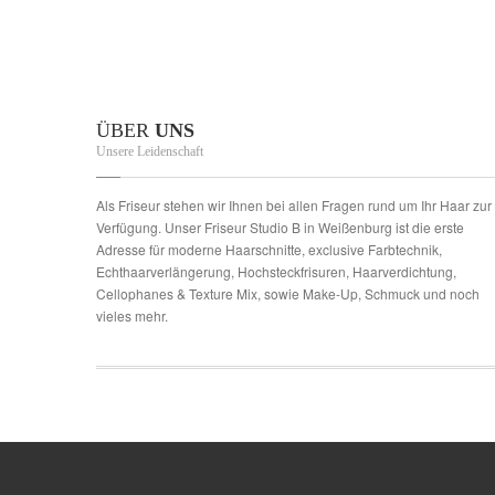
ÜBER
UNS
Unsere Leidenschaft
Als Friseur stehen wir Ihnen bei allen Fragen rund um Ihr Haar zur
Verfügung. Unser Friseur Studio B in Weißenburg ist die erste
Adresse für moderne Haarschnitte, exclusive Farbtechnik,
Echthaarverlängerung, Hochsteckfrisuren, Haarverdichtung,
Cellophanes & Texture Mix, sowie Make-Up, Schmuck und noch
vieles mehr.