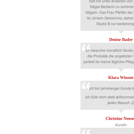
half mir unter anderem von
Nägel-Beißerin zu schöne
Nägeln. Das Frau Pfeiffer der 
ist, ist kein Geheimnis, dahe
Studio B nur weiteremp
Denise Bader
Ich besuche monatlich Studio
die Produkte die angeboten 
perfekt für meine tägliche Pfle
Klara Winsen
Ich bin jahrelanger Kunde b
Ich fülle mich stets willkomm
jeden Besuch 
Christine Neus
Kundin