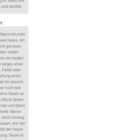
g im Team und
 und familiär.
t
h (Stamm)Kundin
owie Haare. Ich
noch genauso
 dem ersten
nes der besten
ch wegen einer
, Farbe oder
ärkung einen
as ich absolut
abe noch kein
meine Haare so
 Blond färben
mal) und dabei
uberte. Meine
r Jahre hinweg
assen, war der
ität der Haare
tung. Studio B