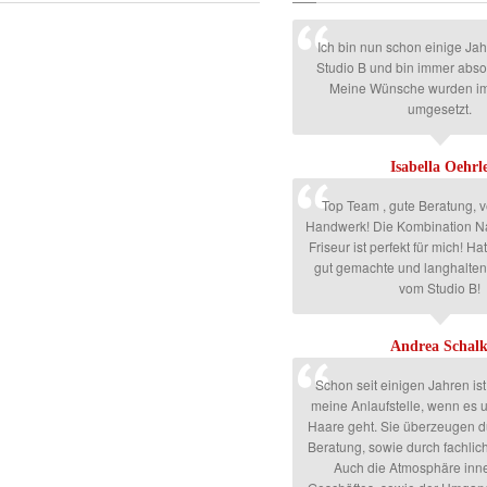
Ich bin nun schon einige Ja
Studio B und bin immer absol
Meine Wünsche wurden i
umgesetzt.
Isabella Oehrl
Top Team , gute Beratung, v
Handwerk! Die Kombination N
Friseur ist perfekt für mich! Ha
gut gemachte und langhalte
vom Studio B!
Andrea Schal
Schon seit einigen Jahren ist
meine Anlaufstelle, wenn es
Haare geht. Sie überzeugen d
Beratung, sowie durch fachli
Auch die Atmosphäre inn