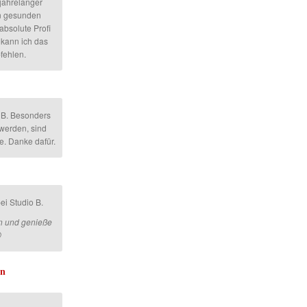
 jahrelanger
n gesunden
absolute Profi
r kann ich das
fehlen.
 B. Besonders
werden, sind
ge. Danke dafür.
ei Studio B.
en und genieße

en