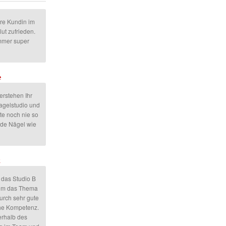
hre Kundin im
ut zufrieden.
mmer super
e
erstehen Ihr
agelstudio und
tte noch nie so
nde Nägel wie
k
 das Studio B
 um das Thema
urch sehr gute
che Kompetenz.
erhalb des