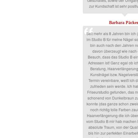
Geschäftes, sowie der Umgan
zur Kundschaft ist sehr positiv
Barbara Päcker
Seit mehr als 8 Jahren bin ic
im Studio B für meine Nägel s
bin auch nach den Jahren 
davon überzeugt wie nach
Besuch, dass das Studio B ei
Adressen ist! Ganz egal ob i
Beratung, Haarverlängerung
Kunstnägel bzw. Nagelverst
Termin vereinbare, weiß ich d
zufrieden sein werde. Ich h
Friseurstudio gefunden, das 
schonend von Dunkelbraun zu
konnte (das ganze schon zwei
noch richtig tolle Farben za
Haarverlängerung die ich übe
vom Studio B mir hab machen l
absolute Traum, von der Qual
bis hin zur perfekten Einarbei